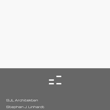
SJL Architekten
Stephan J. Linhardt